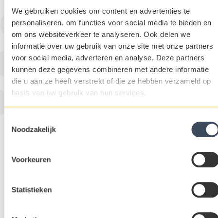
We gebruiken cookies om content en advertenties te
personaliseren, om functies voor social media te bieden en
om ons websiteverkeer te analyseren. Ook delen we
informatie over uw gebruik van onze site met onze partners
voor social media, adverteren en analyse. Deze partners
kunnen deze gegevens combineren met andere informatie
die u aan ze heeft verstrekt of die ze hebben verzameld op
basis van uw gebruik van hun services.
Recruitment bureau voor vacatures in de Food & Agri sector
Toestemmingsselectie
Ceres is het recruitmentbureau dat gespecialiseerd is in
Noodzakelijk
internationaal, nationaal en regionaal job recruitment in de agri-,
food-, en
tuinbouw
sector op hbo- en wo niveau. Samen met onze
consultants werken wij vanuit Nederland, maar ook vanuit onze
eigen vestigingen in België, Duitsland, Frankrijk, Italië en Polen.
Voorkeuren
Als
internationaal bureau
staan we in contact met al onze klanten
en kandidaten in binnen- en buitenland.
De voordelen van Ceres:
Ervaren consultants;
Statistieken
Internationaal gericht;
Mogelijkheden voor online mediacampagnes met bedrijfs/
vacaturevideo's.