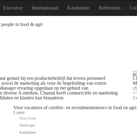
Executive
Internationaal
Kandidaten
Referenties
Con
 people in food & agri
 gestart bij een productiebedrijf dat tevens personeel
C
r zowel de marketing als voor de begeleiding van extern
Ma
t Manager ervaring opgedaan op het gebied van
ch
an diverse A-merken. Chantal heeft commerciële en marketing
+3
ndidaten en klanten kan benaderen.
C
Voor vacatures of carrière- en recruitmentnieuws in food en agr
Ceres
Over Ceres
Werkwijze
Kandidaten